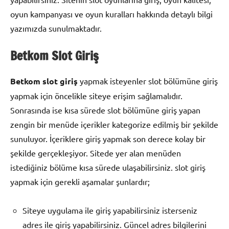
oyun kampanyası ve oyun kuralları hakkında detaylı bilgi
yazımızda sunulmaktadır.
Betkom Slot Giriş
Betkom slot giriş
yapmak isteyenler slot bölümüne giriş
yapmak için öncelikle siteye erişim sağlamalıdır.
Sonrasında ise kısa sürede slot bölümüne giriş yapan
zengin bir menüde içerikler kategorize edilmiş bir şekilde
sunuluyor. İçeriklere giriş yapmak son derece kolay bir
şekilde gerçekleşiyor. Sitede yer alan menüden
istediğiniz bölüme kısa sürede ulaşabilirsiniz. slot giriş
yapmak için gerekli aşamalar şunlardır;
Siteye uygulama ile giriş yapabilirsiniz isterseniz
adres ile giriş yapabilirsiniz. Güncel adres bilgilerini