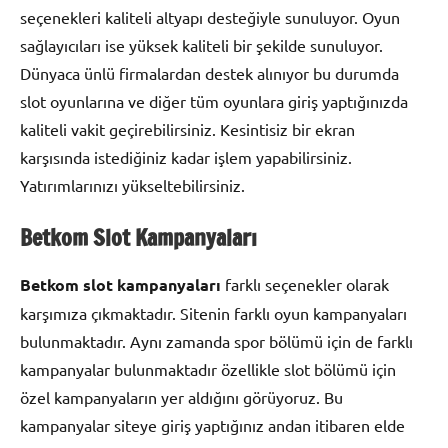
seçenekleri kaliteli altyapı desteğiyle sunuluyor. Oyun
sağlayıcıları ise yüksek kaliteli bir şekilde sunuluyor.
Dünyaca ünlü firmalardan destek alınıyor bu durumda
slot oyunlarına ve diğer tüm oyunlara giriş yaptığınızda
kaliteli vakit geçirebilirsiniz. Kesintisiz bir ekran
karşısında istediğiniz kadar işlem yapabilirsiniz.
Yatırımlarınızı yükseltebilirsiniz.
Betkom Slot Kampanyaları
Betkom slot kampanyaları
farklı seçenekler olarak
karşımıza çıkmaktadır. Sitenin farklı oyun kampanyaları
bulunmaktadır. Aynı zamanda spor bölümü için de farklı
kampanyalar bulunmaktadır özellikle slot bölümü için
özel kampanyaların yer aldığını görüyoruz. Bu
kampanyalar siteye giriş yaptığınız andan itibaren elde