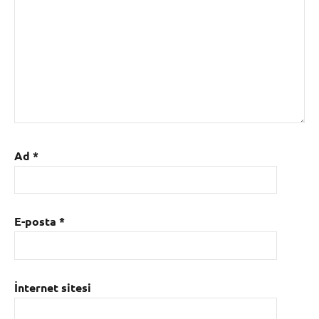
Ad
*
E-posta
*
İnternet sitesi