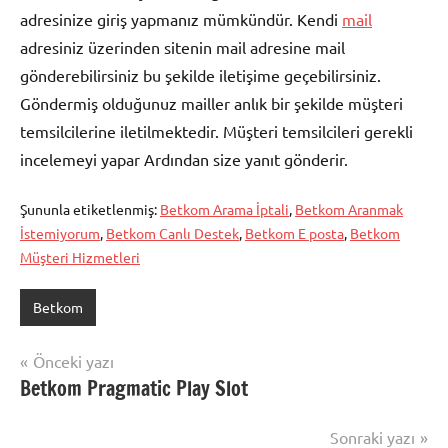
adresinize giriş yapmanız mümkündür. Kendi
mail
adresiniz üzerinden sitenin mail adresine mail
gönderebilirsiniz bu şekilde iletişime geçebilirsiniz.
Göndermiş olduğunuz mailler anlık bir şekilde müşteri
temsilcilerine iletilmektedir. Müşteri temsilcileri gerekli
incelemeyi yapar Ardından size yanıt gönderir.
Şununla etiketlenmiş:
Betkom Arama İptali
,
Betkom Aranmak
İstemiyorum
,
Betkom Canlı Destek
,
Betkom E posta
,
Betkom
Müşteri Hizmetleri
Betkom
Yazı
Önceki yazı
Betkom Pragmatic Play Slot
gezinmesi
Sonraki yazı