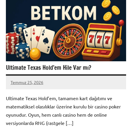
Ultimate Texas Hold’em Hile Var mı?
Temmuz 25, 2026
Betkom
Yorum
yapılmamış
Ultimate Texas Hold’em, tamamen kart dağıtımı ve
matematiksel olasılıklar üzerine kurulu bir casino poker
oyunudur. Oyun, hem canlı casino hem de online
versiyonlarda RNG (rastgele […]