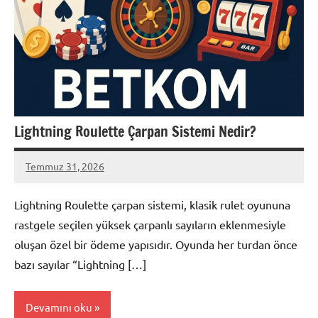
Lightning Roulette Çarpan Sistemi Nedir?
Temmuz 31, 2026
Betkom
Yorum
yapılmamış
Lightning Roulette çarpan sistemi, klasik rulet oyununa
rastgele seçilen yüksek çarpanlı sayıların eklenmesiyle
oluşan özel bir ödeme yapısıdır. Oyunda her turdan önce
bazı sayılar “Lightning […]
Devamını oku