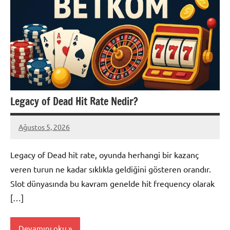
Legacy of Dead Hit Rate Nedir?
Ağustos 5, 2026
Betkom
Yorum
yapılmamış
Legacy of Dead hit rate, oyunda herhangi bir kazanç
veren turun ne kadar sıklıkla geldiğini gösteren orandır.
Slot dünyasında bu kavram genelde hit frequency olarak
[…]
Devamını oku