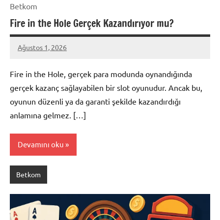
Betkom
Fire in the Hole Gerçek Kazandırıyor mu?
Ağustos 1, 2026
Betkom
Yorum
yapılmamış
Fire in the Hole, gerçek para modunda oynandığında
gerçek kazanç sağlayabilen bir slot oyunudur. Ancak bu,
oyunun düzenli ya da garanti şekilde kazandırdığı
anlamına gelmez. […]
Devamını oku
Betkom