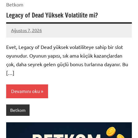
Betkom
Legacy of Dead Yüksek Volatilite mi?
Ağustos 7, 2026
Betkom
Yorum
yapılmamış
Evet, Legacy of Dead yüksek volatiliteye sahip bir slot
oyunudur. Oyunun yapısı, sık ama küçük kazançlardan
çok, daha seyrek gelen güçlü bonus turlarına dayanır. Bu
[…]
Devamını oku
Betkom