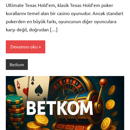
Ultimate Texas Hold’em, klasik Texas Hold’em poker
kurallarını temel alan bir casino oyunudur. Ancak standart
pokerden en büyük farkı, oyuncunun diğer oyunculara
karşı değil, doğrudan […]
Devamını oku
Betkom