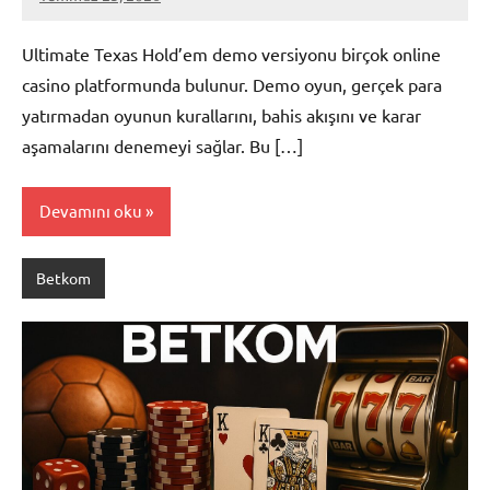
Betkom
Yorum
yapılmamış
Ultimate Texas Hold’em demo versiyonu birçok online
casino platformunda bulunur. Demo oyun, gerçek para
yatırmadan oyunun kurallarını, bahis akışını ve karar
aşamalarını denemeyi sağlar. Bu […]
Devamını oku
Betkom