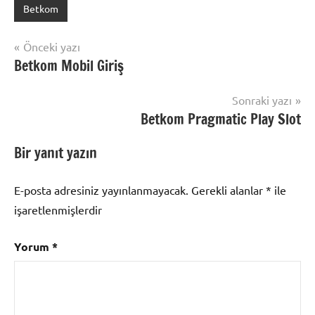
Betkom
Yazı
Önceki yazı
Betkom Mobil Giriş
gezinmesi
Sonraki yazı
Betkom Pragmatic Play Slot
Bir yanıt yazın
E-posta adresiniz yayınlanmayacak.
Gerekli alanlar
*
ile
işaretlenmişlerdir
Yorum
*