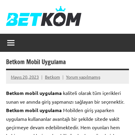
İçeriğe
geç
Betkom
Betkom
Giriş
Betkom Mobil Uygulama
Mayıs 20, 2023
Betkom
Yorum yapılmamış
Betkom mobil uygulama
kaliteli olarak tüm içerikleri
sunan ve anında giriş yapmanızı sağlayan bir seçenektir.
Betkom mobil uygulama
Mobilden giriş yaparken
uygulama kullananlar avantajlı bir şekilde sitede vakit
geçirmeye devam edebilmektedir. Hem oyunları hem