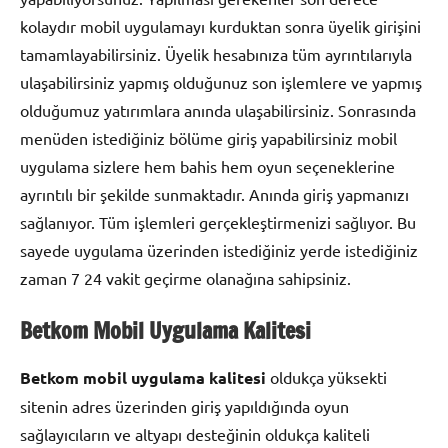
kolaydır mobil uygulamayı kurduktan sonra üyelik girişini
tamamlayabilirsiniz. Üyelik hesabınıza tüm ayrıntılarıyla
ulaşabilirsiniz yapmış olduğunuz son işlemlere ve yapmış
olduğumuz yatırımlara anında ulaşabilirsiniz. Sonrasında
menüden istediğiniz bölüme giriş yapabilirsiniz mobil
uygulama sizlere hem bahis hem oyun seçeneklerine
ayrıntılı bir şekilde sunmaktadır. Anında giriş yapmanızı
sağlanıyor. Tüm işlemleri gerçekleştirmenizi sağlıyor. Bu
sayede uygulama üzerinden istediğiniz yerde istediğiniz
zaman 7 24 vakit geçirme olanağına sahipsiniz.
Betkom Mobil Uygulama Kalitesi
Betkom mobil uygulama kalitesi
oldukça yüksekti
sitenin adres üzerinden giriş yapıldığında oyun
sağlayıcıların ve altyapı desteğinin oldukça kaliteli