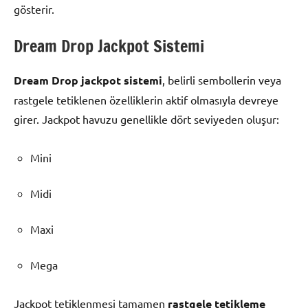
gösterir.
Dream Drop Jackpot Sistemi
Dream Drop jackpot sistemi
, belirli sembollerin veya
rastgele tetiklenen özelliklerin aktif olmasıyla devreye
girer. Jackpot havuzu genellikle dört seviyeden oluşur:
Mini
Midi
Maxi
Mega
Jackpot tetiklenmesi tamamen
rastgele tetikleme