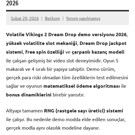
2026
Şubat 20, 2026
Betkom
Yorum yapılmamış
Volatile Vikings 2 Dream Drop demo versiyonu 2026
,
yüksek volatilite slot mekaniği
,
Dream Drop jackpot
sistemi
,
free spin özelliği
ve
çarpanlı kazanç modeli
ile çalışan gelişmiş bir video slot deneyimidir. Oyun 5
makaralı ve 4 sıralı bir yapıya sahiptir. Demo sürüm,
gerçek para riski olmadan tüm özelliklerin test edilmesini
sağlar ve oyunun
matematiksel ödeme algoritması
ile
bonus dinamiklerini
birebir yansıtır.
Altyapı tamamen
RNG (rastgele sayı üretici) sistemi
ile çalışır. Bu nedenle demo modda elde edilen sonuçlar,
gerçek modla aynı olasılık modeline dayanır.