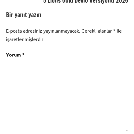
5 Lions Gold Demo Versiyonu 2026
Bir yanıt yazın
E-posta adresiniz yayınlanmayacak.
Gerekli alanlar
*
ile
işaretlenmişlerdir
Yorum
*