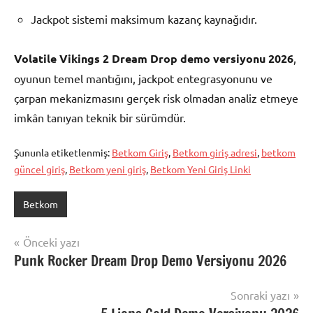
Jackpot sistemi maksimum kazanç kaynağıdır.
Volatile Vikings 2 Dream Drop demo versiyonu 2026
,
oyunun temel mantığını, jackpot entegrasyonunu ve
çarpan mekanizmasını gerçek risk olmadan analiz etmeye
imkân tanıyan teknik bir sürümdür.
Şununla etiketlenmiş:
Betkom Giriş
,
Betkom giriş adresi
,
betkom
güncel giriş
,
Betkom yeni giriş
,
Betkom Yeni Giriş Linki
Betkom
Yazı
Önceki yazı
Punk Rocker Dream Drop Demo Versiyonu 2026
gezinmesi
Sonraki yazı