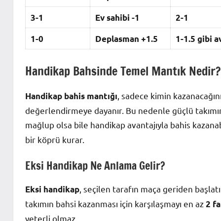
3-1
Ev sahibi -1
2-1
1-0
Deplasman +1.5
1-1.5 gibi a
Handikap Bahsinde Temel Mantık Nedir?
, sadece kimin kazanacağını
Handikap bahis mantığı
değerlendirmeye dayanır. Bu nedenle güçlü takımın y
mağlup olsa bile handikap avantajıyla bahis kazanabi
bir köprü kurar.
Eksi Handikap Ne Anlama Gelir?
, seçilen tarafın maça geriden başlat
Eksi handikap
takımın bahsi kazanması için karşılaşmayı en az
2 fa
yeterli olmaz.