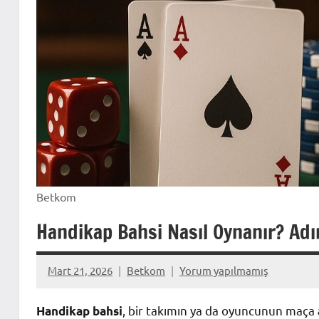
Betkom
Handikap Bahsi Nasıl Oynanır? Ad
Mart 21, 2026
Betkom
Yorum yapılmamış
, bir takımın ya da oyuncunun maça
Handikap bahsi