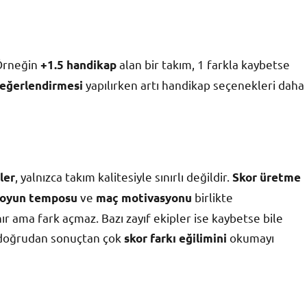
 Örneğin
alan bir takım, 1 farkla kaybetse
+1.5 handikap
yapılırken artı handikap seçenekleri daha
eğerlendirmesi
, yalnızca takım kalitesiyle sınırlı değildir.
ler
Skor üretme
ve
birlikte
oyun temposu
maç motivasyonu
ır ama fark açmaz. Bazı zayıf ekipler ise kaybetse bile
 doğrudan sonuçtan çok
okumayı
skor farkı eğilimini