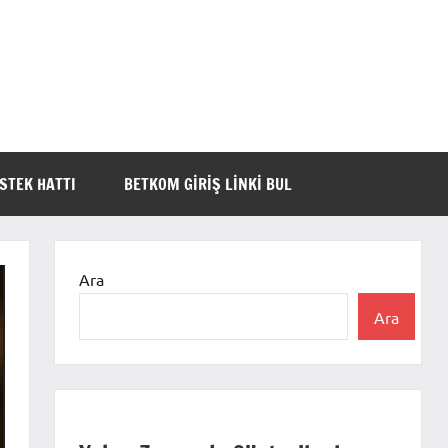
STEK HATTI
BETKOM GIRIŞ LINKI BUL
Ara
Ara