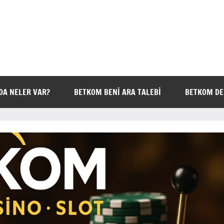
DA NELER VAR?
BETKOM BENI ARA TALEBI
BETKOM DE