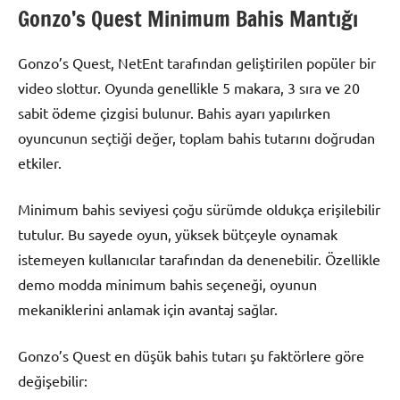
Gonzo’s Quest Minimum Bahis Mantığı
Gonzo’s Quest, NetEnt tarafından geliştirilen popüler bir
video slottur. Oyunda genellikle 5 makara, 3 sıra ve 20
sabit ödeme çizgisi bulunur. Bahis ayarı yapılırken
oyuncunun seçtiği değer, toplam bahis tutarını doğrudan
etkiler.
Minimum bahis seviyesi çoğu sürümde oldukça erişilebilir
tutulur. Bu sayede oyun, yüksek bütçeyle oynamak
istemeyen kullanıcılar tarafından da denenebilir. Özellikle
demo modda minimum bahis seçeneği, oyunun
mekaniklerini anlamak için avantaj sağlar.
Gonzo’s Quest en düşük bahis tutarı şu faktörlere göre
değişebilir: