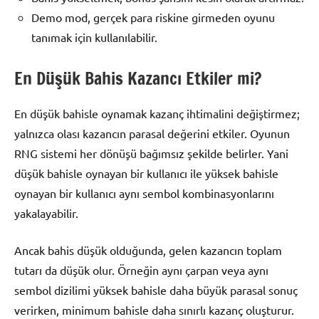
Demo mod, gerçek para riskine girmeden oyunu
tanımak için kullanılabilir.
En Düşük Bahis Kazancı Etkiler mi?
En düşük bahisle oynamak kazanç ihtimalini değiştirmez;
yalnızca olası kazancın parasal değerini etkiler. Oyunun
RNG sistemi her dönüşü bağımsız şekilde belirler. Yani
düşük bahisle oynayan bir kullanıcı ile yüksek bahisle
oynayan bir kullanıcı aynı sembol kombinasyonlarını
yakalayabilir.
Ancak bahis düşük olduğunda, gelen kazancın toplam
tutarı da düşük olur. Örneğin aynı çarpan veya aynı
sembol dizilimi yüksek bahisle daha büyük parasal sonuç
verirken, minimum bahisle daha sınırlı kazanç oluşturur.