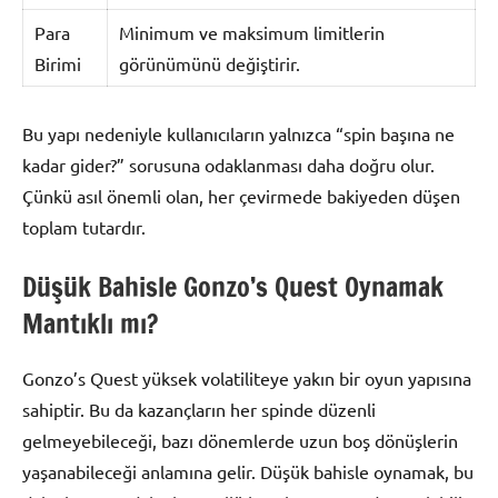
Para
Minimum ve maksimum limitlerin
Birimi
görünümünü değiştirir.
Bu yapı nedeniyle kullanıcıların yalnızca “spin başına ne
kadar gider?” sorusuna odaklanması daha doğru olur.
Çünkü asıl önemli olan, her çevirmede bakiyeden düşen
toplam tutardır.
Düşük Bahisle Gonzo’s Quest Oynamak
Mantıklı mı?
Gonzo’s Quest yüksek volatiliteye yakın bir oyun yapısına
sahiptir. Bu da kazançların her spinde düzenli
gelmeyebileceği, bazı dönemlerde uzun boş dönüşlerin
yaşanabileceği anlamına gelir. Düşük bahisle oynamak, bu