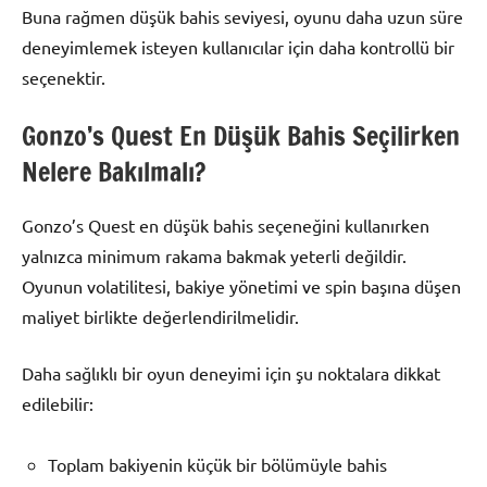
Buna rağmen düşük bahis seviyesi, oyunu daha uzun süre
deneyimlemek isteyen kullanıcılar için daha kontrollü bir
seçenektir.
Gonzo’s Quest En Düşük Bahis Seçilirken
Nelere Bakılmalı?
Gonzo’s Quest en düşük bahis seçeneğini kullanırken
yalnızca minimum rakama bakmak yeterli değildir.
Oyunun volatilitesi, bakiye yönetimi ve spin başına düşen
maliyet birlikte değerlendirilmelidir.
Daha sağlıklı bir oyun deneyimi için şu noktalara dikkat
edilebilir:
Toplam bakiyenin küçük bir bölümüyle bahis