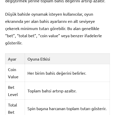
değiştirmek yerine toplam bahis değerini artırıp azaltır.
Düşük bahisle oynamak isteyen kullanıcılar, oyun
ekranında yer alan bahis ayarlarını en alt seviyeye
çekerek minimum tutarı görebilir. Bu alan genellikle
“bet”, “total bet”, “coin value” veya benzer ifadelerle
gösterilir.
Ayar
Oyuna Etkisi
Coin
Her birim bahis değerini belirler.
Value
Bet
Toplam bahsi artırıp azaltır.
Level
Total
Spin başına harcanan toplam tutarı gösterir.
Bet