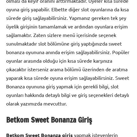
olması da keyif oranını arttırmaktadır. Üyeler kısa sürede
oyuna giriş yapabilir. Elbette diğer slot oyunlarına da kısa
sürede giriş sağlayabilirsiniz. Yapmanız gereken tek şey
üyelik girişinin tamamlamak ve ardından oyunlara erişim
sağlamaktır. Zaten sizlere menü içerisinde seçenek
sunulmaktadır slot bölümüne giriş yaptığınızda sweet
bonanza oyununa anında erişim sağlayabilirsiniz. Popüler
oyunlar arasında olduğu için kısa sürede karşınıza
çıkacaktır isterseniz arama bölümü üzerinden de aratma
yaparak kısa sürede oyuna erişim sağlayabilirsiniz. Sweet
Bonanza oyununa giriş yapmak için gerekli bilgi, slot
oyunları hakkında detaylı bilgi ve giriş seçenekleri detaylı
olarak yazımızda mevcuttur.
Betkom Sweet Bonanza Giriş
Betkom Sweet Bonanza giriş
yapmak isteyenlerin