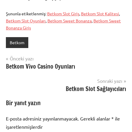
Şununla etiketlenmiş:
Betkom Slot Giriş
,
Betkom Slot Kalitesi
,
Betkom Slot Oyunları
,
Betkom Sweet Bonanza
,
Betkom Sweet
Bonanza Giriş
Betkom
Yazı
Önceki yazı
Betkom Vivo Casino Oyunları
gezinmesi
Sonraki yazı
Betkom Slot Sağlayıcıları
Bir yanıt yazın
E-posta adresiniz yayınlanmayacak.
Gerekli alanlar
*
ile
işaretlenmişlerdir