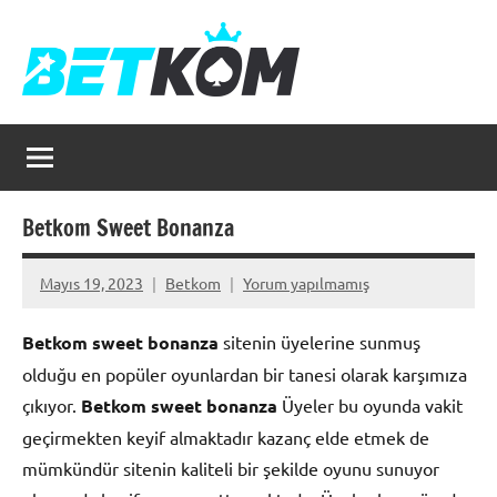
İçeriğe
geç
Betkom
Betkom
Giriş
Betkom Sweet Bonanza
Mayıs 19, 2023
Betkom
Yorum yapılmamış
Betkom sweet bonanza
sitenin üyelerine sunmuş
olduğu en popüler oyunlardan bir tanesi olarak karşımıza
çıkıyor.
Betkom sweet bonanza
Üyeler bu oyunda vakit
geçirmekten keyif almaktadır kazanç elde etmek de
mümkündür sitenin kaliteli bir şekilde oyunu sunuyor