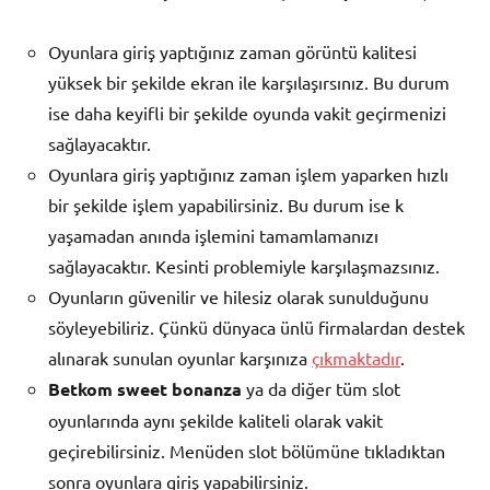
Oyunlara giriş yaptığınız zaman görüntü kalitesi
yüksek bir şekilde ekran ile karşılaşırsınız. Bu durum
ise daha keyifli bir şekilde oyunda vakit geçirmenizi
sağlayacaktır.
Oyunlara giriş yaptığınız zaman işlem yaparken hızlı
bir şekilde işlem yapabilirsiniz. Bu durum ise k
yaşamadan anında işlemini tamamlamanızı
sağlayacaktır. Kesinti problemiyle karşılaşmazsınız.
Oyunların güvenilir ve hilesiz olarak sunulduğunu
söyleyebiliriz. Çünkü dünyaca ünlü firmalardan destek
alınarak sunulan oyunlar karşınıza
çıkmaktadır
.
Betkom sweet bonanza
ya da diğer tüm slot
oyunlarında aynı şekilde kaliteli olarak vakit
geçirebilirsiniz. Menüden slot bölümüne tıkladıktan
sonra oyunlara giriş yapabilirsiniz.