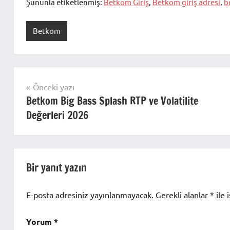
Şununla etiketlenmiş:
Betkom Giriş
,
Betkom giriş adresi
,
b
Betkom
Yazı
Önceki yazı
Betkom Big Bass Splash RTP ve Volatilite
gezinmesi
Değerleri 2026
Bir yanıt yazın
E-posta adresiniz yayınlanmayacak.
Gerekli alanlar
*
ile 
Yorum
*