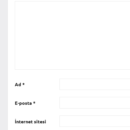
Ad
*
E-posta
*
İnternet sitesi