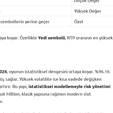
Düşük Değer
x
Yüksek Değer
sembollerin yerine geçer
Özel
aya koyar. Özellikle
, RTP oranının en yüksek
Yedi sembolü
, oyunun istatistiksel dengesini ortaya koyar. %96.16
2026
üş sağlar. Yüksek volatilite ise kısa vadede değişken
tırır. Bu yapı,
istatistiksel modellemeyle risk yönetimi
Fruit Million, klasik yapısına rağmen modern slot
r.