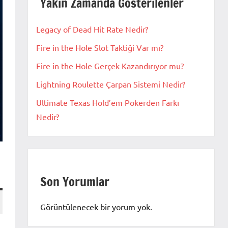
Yakın Zamanda Gösterilenler
Legacy of Dead Hit Rate Nedir?
Fire in the Hole Slot Taktiği Var mı?
Fire in the Hole Gerçek Kazandırıyor mu?
Lightning Roulette Çarpan Sistemi Nedir?
Ultimate Texas Hold’em Pokerden Farkı
Nedir?
Son Yorumlar
Görüntülenecek bir yorum yok.