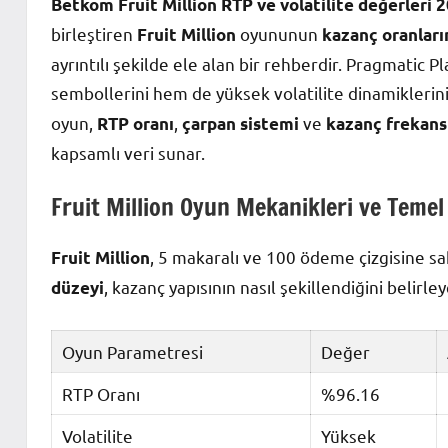
Betkom Fruit Million RTP ve volatilite değerleri 
birleştiren
oyununun
Fruit Million
kazanç oranları
ayrıntılı şekilde ele alan bir rehberdir. Pragmatic 
sembollerini hem de yüksek volatilite dinamiklerini 
oyun,
,
ve
RTP oranı
çarpan sistemi
kazanç frekans
kapsamlı veri sunar.
Fruit Million Oyun Mekanikleri ve Temel 
, 5 makaralı ve 100 ödeme çizgisine sa
Fruit Million
, kazanç yapısının nasıl şekillendiğini belirle
düzeyi
Oyun Parametresi
Değer
RTP Oranı
%96.16
Volatilite
Yüksek