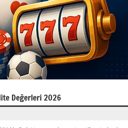
lite Değerleri 2026