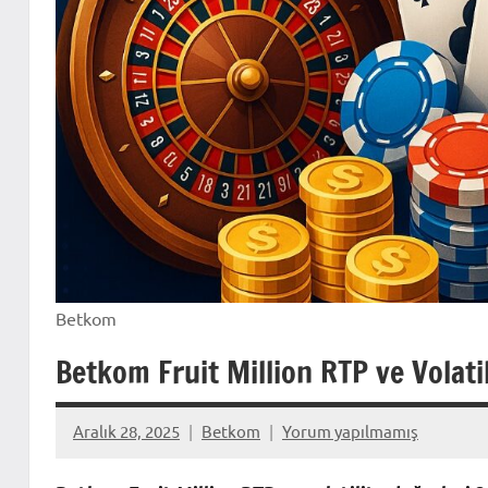
Betkom
Betkom Fruit Million RTP ve Volati
Aralık 28, 2025
Betkom
Yorum yapılmamış