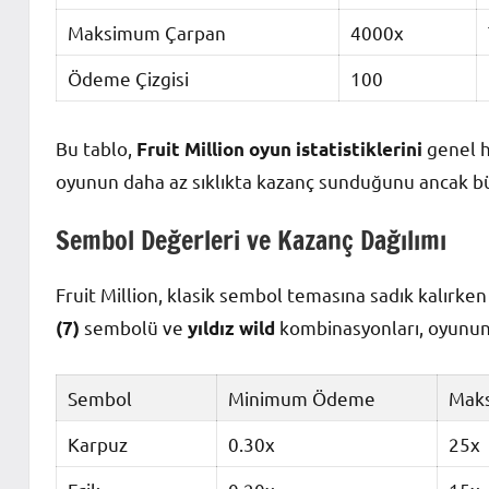
Maksimum Çarpan
4000x
Ödeme Çizgisi
100
Bu tablo,
genel h
Fruit Million oyun istatistiklerini
oyunun daha az sıklıkta kazanç sunduğunu ancak b
Sembol Değerleri ve Kazanç Dağılımı
Fruit Million, klasik sembol temasına sadık kalırken
sembolü ve
kombinasyonları, oyunun 
(7)
yıldız wild
Sembol
Minimum Ödeme
Mak
Karpuz
0.30x
25x