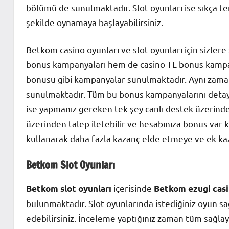
bölümü de sunulmaktadır. Slot oyunları ise sıkça ter
şekilde oynamaya başlayabilirsiniz.
Betkom casino oyunları ve slot oyunları için sizle
bonus kampanyaları hem de casino TL bonus kampanya
bonusu gibi kampanyalar sunulmaktadır. Aynı zaman
sunulmaktadır. Tüm bu bonus kampanyalarını detaylı 
ise yapmanız gereken tek şey canlı destek üzerinde
üzerinden talep iletebilir ve hesabınıza bonus var 
kullanarak daha fazla kazanç elde etmeye ve ek ka
Betkom Slot Oyunları
içerisinde
Betkom slot oyunları
Betkom ezugi casi
bulunmaktadır. Slot oyunlarında istediğiniz oyun sağla
edebilirsiniz. İnceleme yaptığınız zaman tüm sağlayı