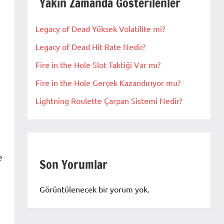
Yakın Zamanda Gösterilenler
Legacy of Dead Yüksek Volatilite mi?
Legacy of Dead Hit Rate Nedir?
Fire in the Hole Slot Taktiği Var mı?
Fire in the Hole Gerçek Kazandırıyor mu?
Lightning Roulette Çarpan Sistemi Nedir?
e
Son Yorumlar
Görüntülenecek bir yorum yok.