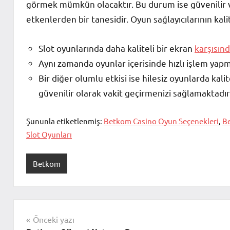
görmek mümkün olacaktır. Bu durum ise güvenilir ve
etkenlerden bir tanesidir. Oyun sağlayıcılarının kal
Slot oyunlarında daha kaliteli bir ekran
karşısın
Aynı zamanda oyunlar içerisinde hızlı işlem yap
Bir diğer olumlu etkisi ise hilesiz oyunlarda kali
güvenilir olarak vakit geçirmenizi sağlamaktadı
Şununla etiketlenmiş:
Betkom Casino Oyun Seçenekleri
,
Be
Slot Oyunları
Betkom
Yazı
Önceki yazı