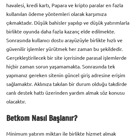
havalesi, kredi kartı, Papara ve kripto paralar en fazla
kullanılan ödeme yöntemleri olarak karşımıza
çıkmaktadır. Düşük bahisler yapılıp ve düşük yatırımlarla
birlikte oyunda daha fazla kazanç elde edilmekte.
Sonrasında kullanıcı dostu arayüzüyle birlikte hızlı ve
güvenilir işlemler yürütmek her zaman bu şekildedir.
Gerçekleştirilecek bir site içerisinde parasal işlemlerde
hiçbir zaman sorun yaşamamakta. Sonrasında tek
yapmanız gereken sitenin güncel giriş adresine erişim
sağlamaktır. Aklınıza takılan bir durum olduğu takdirde
canlı destek hattı üzerinden yardım almak söz konusu
olacaktır.
Betkom Nasıl Başlanır?
Minimum yatırım miktarı ile birlikte hizmet almak