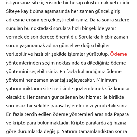
istiyorsanız site içerisinde bir hesap oluşturmak yeterlidir.
Siteye kayıt olma aşamasında her zaman güncel giriş
adresine erişim gerçekleştirebilirsiniz. Daha sonra sizlere
sunulan bu noktadaki sorulara hızlı bir şekilde yanıt
vermek de son derece önemlidir. Sorularda hiçbir zaman
sorun yaşamamak adına güncel ve doğru bilgiler
verilebilir ve hızlı bir şekilde işlemler yürütülüp.
Ödeme
yöntemlerinden seçim noktasında da dilediğiniz ödeme
yöntemini seçebilirsiniz. En fazla kullandığınız ödeme
yöntemi her zaman avantaj sağlayacaktır. Minimum
yatırım miktarını site içerisinde gözlemlemek söz konusu
olacaktır. Her zaman güncellenen bu hizmet ile birlikte
sorunsuz bir şekilde parasal işlemlerinizi yürütebilirsiniz.
En fazla tercih edilen ödeme yöntemleri arasında Papara
ve kripto para bulunmaktadır. Kripto paralarda ağ hızına
göre durumlarda değişip. Yatırım tamamlandıktan sonra