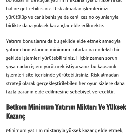
haline getirebilirsiniz. Risk almadan işlemlerinizi
yürütülüp ve canlı bahis ya da canlı casino oyunlarıyla
birlikte daha yüksek kazançlar elde edilmekte.
Yatırım bonuslarını da bu şekilde elde etmek amacıyla
yatırım bonuslarının minimum tutarlarına endeksli bir
şekilde işlemleri yürütebilirsiniz. Hiçbir zaman sorun
yaşamadan işlem yürütmek istiyorsanız bu kapsamlı
işlemleri site içerisinde yürütebilirsiniz. Risk almadan
strateji olarak gerçekleştirilebilen her oyun sizlere daha
fazla paranın elde edilmesine sebebiyet verecektir.
Betkom Minimum Yatırım Miktarı Ve Yüksek
Kazanç
Minimum yatırım miktarıyla yüksek kazanç elde etmek,