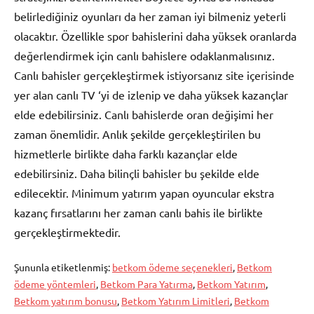
belirlediğiniz oyunları da her zaman iyi bilmeniz yeterli
olacaktır. Özellikle spor bahislerini daha yüksek oranlarda
değerlendirmek için canlı bahislere odaklanmalısınız.
Canlı bahisler gerçekleştirmek istiyorsanız site içerisinde
yer alan canlı TV ‘yi de izlenip ve daha yüksek kazançlar
elde edebilirsiniz. Canlı bahislerde oran değişimi her
zaman önemlidir. Anlık şekilde gerçekleştirilen bu
hizmetlerle birlikte daha farklı kazançlar elde
edebilirsiniz. Daha bilinçli bahisler bu şekilde elde
edilecektir. Minimum yatırım yapan oyuncular ekstra
kazanç fırsatlarını her zaman canlı bahis ile birlikte
gerçekleştirmektedir.
Şununla etiketlenmiş:
betkom ödeme seçenekleri
,
Betkom
ödeme yöntemleri
,
Betkom Para Yatırma
,
Betkom Yatırım
,
Betkom yatırım bonusu
,
Betkom Yatırım Limitleri
,
Betkom