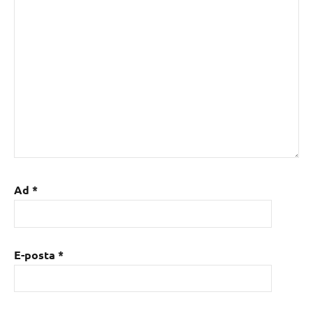
Ad
*
E-posta
*