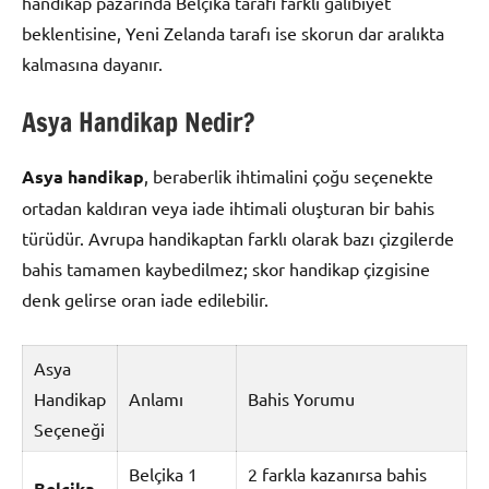
handikap pazarında Belçika tarafı farklı galibiyet
beklentisine, Yeni Zelanda tarafı ise skorun dar aralıkta
kalmasına dayanır.
Asya Handikap Nedir?
Asya handikap
, beraberlik ihtimalini çoğu seçenekte
ortadan kaldıran veya iade ihtimali oluşturan bir bahis
türüdür. Avrupa handikaptan farklı olarak bazı çizgilerde
bahis tamamen kaybedilmez; skor handikap çizgisine
denk gelirse oran iade edilebilir.
Asya
Handikap
Anlamı
Bahis Yorumu
Seçeneği
Belçika 1
2 farkla kazanırsa bahis
Belçika