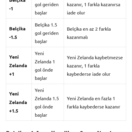
gol geriden
kazanır, 1 farkla kazanırsa
-1
başlar
iade olur
Belçika 1.5
Belçika
Belçika en az 2 farkla
gol geriden
-1.5
kazanmalı
başlar
Yeni
Yeni
Yeni Zelanda kaybetmezse
Zelanda 1
Zelanda
kazanır, 1 farkla
gol önde
+1
kaybederse iade olur
başlar
Yeni
Yeni
Zelanda 1.5
Yeni Zelanda en fazla 1
Zelanda
gol önde
farkla kaybederse kazanır
+1.5
başlar