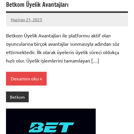
Betkom Üyelik Avantajları
Haziran 21, 2025
Betkom
Yorum
yapılmamış
Betkom Üyelik Avantajları ile platformu aktif olan
oyuncularına birçok avantajlar sunmasıyla adından söz
ettirmektedir. İlk olarak üyelerin üyelik süreci oldukça
hızlı olur. Üyelik işlemlerini tamamlayan […]
Devamını oku
Betkom