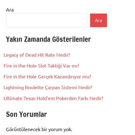
Ara
Ara
Yakın Zamanda Gösterilenler
Legacy of Dead Hit Rate Nedir?
Fire in the Hole Slot Taktiği Var mı?
Fire in the Hole Gerçek Kazandırıyor mu?
Lightning Roulette Çarpan Sistemi Nedir?
Ultimate Texas Hold’em Pokerden Farkı Nedir?
Son Yorumlar
Görüntülenecek bir yorum yok.